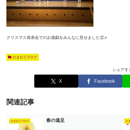
クリスマス発表会でのお遊戯をみんなに見せました👏♬
ひまわりブログ
シェアす
X
Facebook
関連記事
春の遠足
ひまわりブログ
ひ