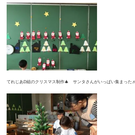
てれじあD組のクリスマス制作🎄 サンタさんがいっぱい集まった