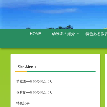
HOME
幼稚園の紹介
特色ある教
Site-Menu
幼稚園—月間のおたより
保育部—月間のおたより
特集記事