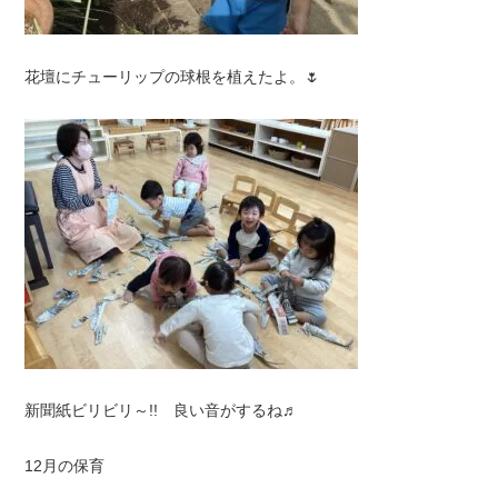
花壇にチューリップの球根を植えたよ。🌷
新聞紙ビリビリ～!! 良い音がするね♬
12月の保育