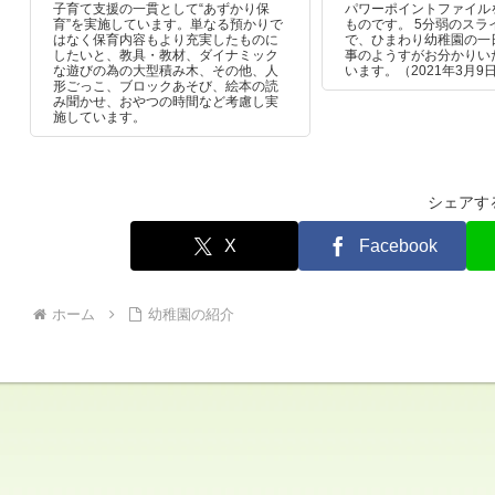
子育て支援の一貫として“あずかり保
パワーポイントファイル
育”を実施しています。単なる預かりで
ものです。 5分弱のスラ
はなく保育内容もより充実したものに
で、ひまわり幼稚園の一
したいと、教具・教材、ダイナミック
事のようすがお分かりい
な遊びの為の大型積み木、その他、人
います。（2021年3月9
形ごっこ、ブロックあそび、絵本の読
み聞かせ、おやつの時間など考慮し実
施しています。
シェアす
X
Facebook
ホーム
幼稚園の紹介