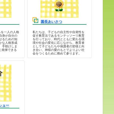
園長あいさつ
もを一人の人格
私たちは、子どもの自主性や自発性を
自身が自分の
促す教育法であるモンテッソーリ教育
せるための知
を行っており、時代とともに変わる環
かな人格形成
境や社会の変化に応じながら、教育者
、手助けしま
として子どもたちや保護者の皆様と向
に発揮できる
き合い、神様の愛のもとでよりよい社
会をつくるために務めて参ります。
ショー