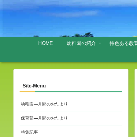
HOME
幼稚園の紹介
特色ある教
Site-Menu
幼稚園—月間のおたより
保育部—月間のおたより
特集記事