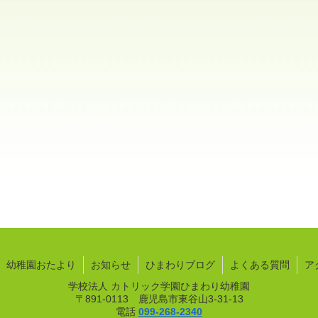
幼稚園おたより
お知らせ
ひまわりブログ
よくある質問
ア
学校法人 カトリック学園ひまわり幼稚園
〒891-0113 鹿児島市東谷山3-31-13
電話
099-268-2340