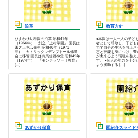
沿革
教育方針
ひまわり幼稚園の沿革 昭和41年
●本園は一人一人の子ど
（1966年） 創立『上村学園』 園長は
者として尊敬し、子ども
田之上克己先生 昭和46年（1971
力で自分の生活を向上さ
年） カトリックレデンプトール修道
恵と技能を身につけ、豊
会に移管 園長は有馬信茂神父 昭和49年
が出来るよう環境を整え
（1974年） 「モンテッソーリ教育」
す。 ●個人の能力を十分
[…]
よう援助する […]
あずかり保育
園紹介スライド