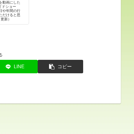
を動画にした
イドショー
日や年間の行
ただけると思
日更新）
る
LINE
コピー