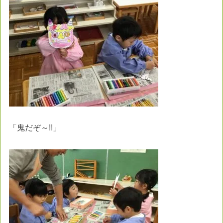
「鬼だぞ～!!」