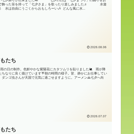
分で飾った笹を持って「七夕さま」を歌ったり楽しみました♬ 水遊
💧 水は自由にうごくからおもしろーい🎶 どんな風に水...
2026.08.06
どもたち
〉雨の日の制作。色鮮やかな紫陽花にカタツムリを貼りました🐌 雨が降
たちなりに良く描けています☔朝の時間の様子。皆、静かにお仕事してい
、ダンゴ虫さんが天国で元気に過ごせますように。アーメン🙏七夕へ向
2026.07.07
どもたち