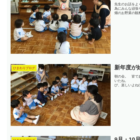
先生のお話をよ
為にみんな頑張
畑のお野菜の観察
新年度が
ひまわりブログ
朝の会。 皆
いたね。 
び、楽しいよね
9月・10