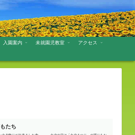
入園案内
未就園児教室
アクセス
どもたち
い七夕飾りが出来ました🎋 七夕の日は「七夕まつり」の踊りをお