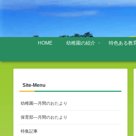
HOME
幼稚園の紹介
特色ある教
Site-Menu
幼稚園—月間のおたより
保育部—月間のおたより
特集記事