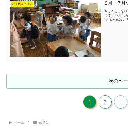
6月・7月
ひまわりブログ
ちょうちょうが
てる‼ おもし
に雨いっぱいふ
次のペー
1
2
…
ホーム
保育部