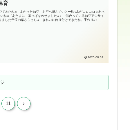
保育
でてきたね♫ よかったね♡ お空へ飛んでいけー‼お水がコロコロまわっ
ろいね♫「あたまに 葉っぱをのせました♫」 似合っているね♡アジサイ
りました☂笹の葉さらさら♫ きれいに飾り付けできたね。手作りの...
2025.08.09
ジ
次
11
へ