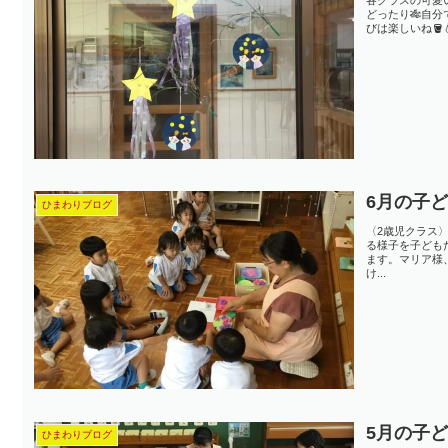
どったり🎋自
びは楽しいね🪣
6月の子
ひまわりブログ
〈2歳児クラス
る様子を子ども
ます。マリア様
け...
5月の子
ひまわりブログ