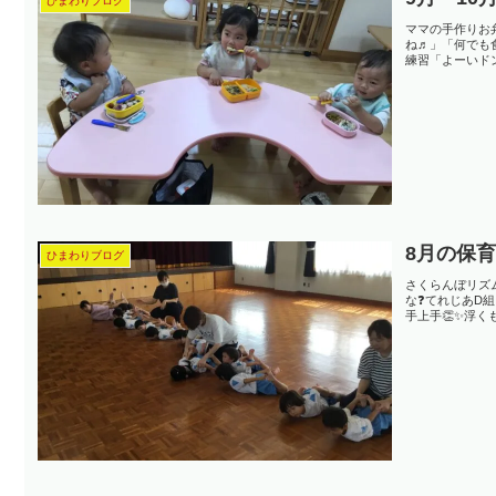
ひまわりブログ
ママの手作りお
ね♬」「何でも
練習「よーいド
8月の保
ひまわりブログ
さくらんぼリズ
な❓てれじあD
手上手👏✨浮く