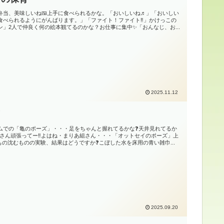
弁当、美味しいね🍱上手に食べられるかな。「おいしいね♬」「おいしい
食べられるようにがんばります。」「ファイト！ファイト‼」かけっこの
ン」2人で仲良く何の絵本観てるのかな？お仕事に集中✨「おんなじ、お...
2025.11.12
育
ムでの「亀のポーズ」・・・足をちゃんと握れてるかな❓天井見れてるか
組さん頑張ってー‼よはね・まりあ組さん・・・「オットセイのポーズ」上
もの沈むものの実験、結果はどうですか❓こぼした水を床用の青い雑巾...
2025.09.20