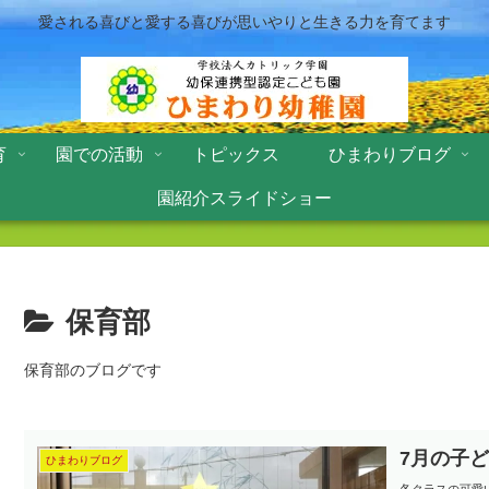
愛される喜びと愛する喜びが思いやりと生きる力を育てます
育
園での活動
トピックス
ひまわりブログ
園紹介スライドショー
保育部
保育部のブログです
7月の子
ひまわりブログ
各クラスの可愛