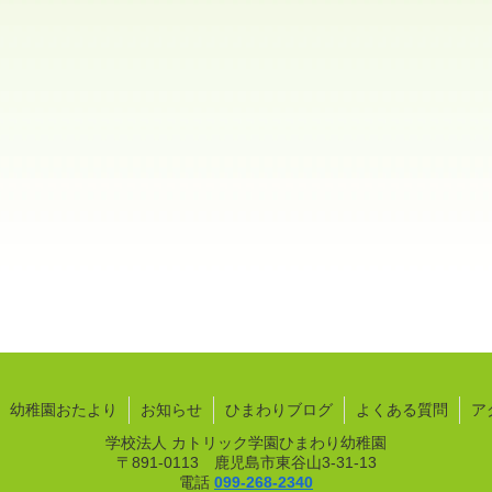
幼稚園おたより
お知らせ
ひまわりブログ
よくある質問
ア
学校法人 カトリック学園ひまわり幼稚園
〒891-0113 鹿児島市東谷山3-31-13
電話
099-268-2340