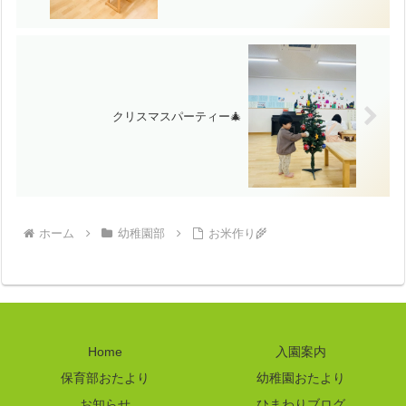
クリスマスパーティー🎄
ホーム
幼稚園部
お米作り🌾
Home
入園案内
保育部おたより
幼稚園おたより
お知らせ
ひまわりブログ