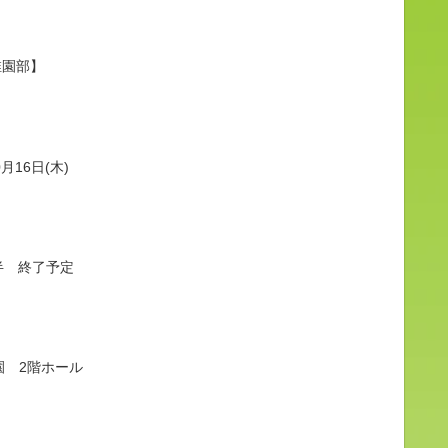
稚園部】
月16日(木)
時半 終了予定
園 2階ホール