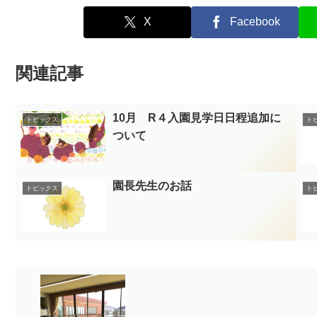
X
Facebook
関連記事
10月 R４入園見学日日程追加に
トピックス
ト
ついて
園長先生のお話
トピックス
ト