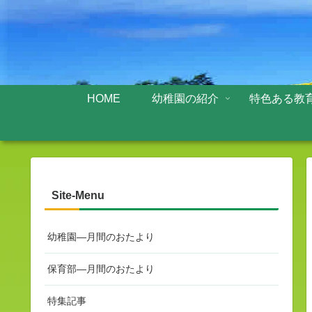
HOME
幼稚園の紹介
特色ある教
Site-Menu
幼稚園—月間のおたより
保育部—月間のおたより
特集記事