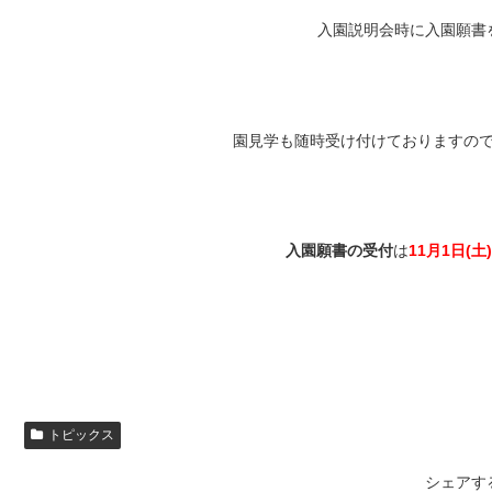
入園説明会時に入園願書
園見学も随時受け付けておりますの
入園願書の受付
は
11月1日(土
トピックス
シェアす