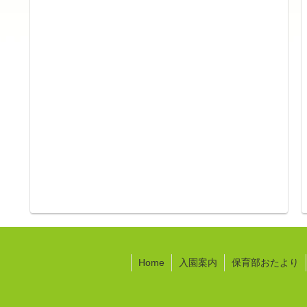
Home
入園案内
保育部おたより