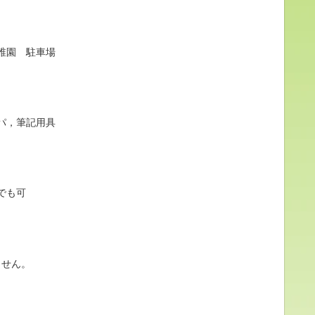
稚園 駐車場
パ，筆記用具
でも可
ません。