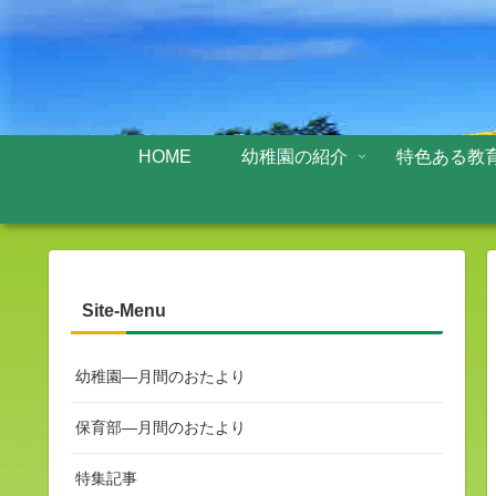
HOME
幼稚園の紹介
特色ある教
Site-Menu
幼稚園—月間のおたより
保育部—月間のおたより
特集記事