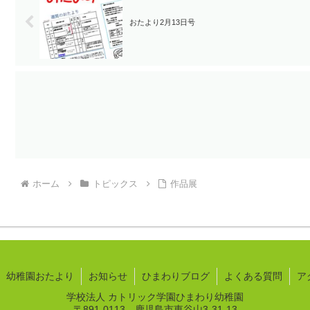
おたより2月13日号
ホーム
トピックス
作品展
幼稚園おたより
お知らせ
ひまわりブログ
よくある質問
ア
学校法人 カトリック学園ひまわり幼稚園
〒891-0113 鹿児島市東谷山3-31-13