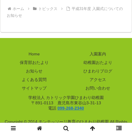
ホーム
トピックス
平成31年度 入園式についての
お知らせ
Home
入園案内
保育部おたより
幼稚園おたより
お知らせ
ひまわりブログ
よくある質問
アクセス
サイトマップ
お問い合わせ
学校法人 カトリック学園ひまわり幼稚園
〒891-0113 鹿児島市東谷山3-31-13
電話
099-268-2340
Copyright © 2014 モンテッソーリ教育のひまわり幼稚園 All Rights
Reserved.