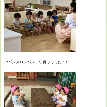
🍈パンメロンパン一つ買ってった♬♪