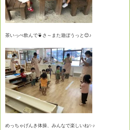
茶いっぺ飲んで🍵さ～また遊ぼうっと😊♪
めっちゃげんき体操、みんなで楽しいね✨♪