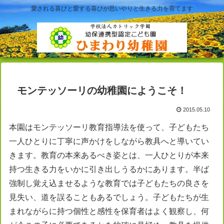
愛される喜びと愛する喜びが思いやりと生きる力を育てます
モンテッソーリの幼稚園にようこそ！
2015.05.10
本園はモンテッソーリ教育指導法を使って、子どもたち
一人ひとりに丁寧に声かけをしながら教具へと導いてい
きます。教育の本来あるべき姿とは、一人ひとりが本来
持つ生きる力をいかに引き出しうるかにあります。半ば
強制し覚え込ませるような教育では子どもたちの良さを
見失い、道を誤ることもあるでしょう。子どもたちが生
まれながらに持つ個性と感性を保育者はよく観察し、何