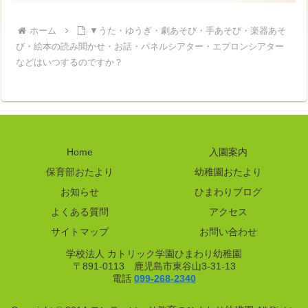
ホーム
▼うた・ゆうぎ・劇あそび・手あそび・楽器あそ
び・絵本の読み聞かせ・お話・パネルシアター・エプロンシアター
などはいつするのですか？
Home
入園案内
保育部おたより
幼稚園おたより
お知らせ
ひまわりブログ
よくある質問
アクセス
サイトマップ
お問い合わせ
学校法人 カトリック学園ひまわり幼稚園
〒891-0113 鹿児島市東谷山3-31-13
電話
099-268-2340