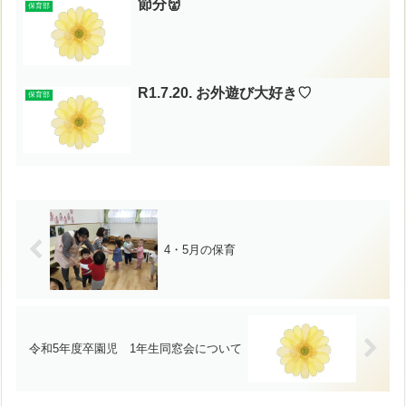
節分👹
保育部
R1.7.20. お外遊び大好き♡
保育部
4・5月の保育
令和5年度卒園児 1年生同窓会について