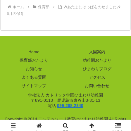
ホーム
保育部
🎶あたまにはっぱをのせました🎶
6月の保育
Home
入園案内
保育部おたより
幼稚園おたより
お知らせ
ひまわりブログ
よくある質問
アクセス
サイトマップ
お問い合わせ
学校法人 カトリック学園ひまわり幼稚園
〒891-0113 鹿児島市東谷山3-31-13
電話
099-268-2340
Copyright © 2014 モンテッソーリ教育のひまわり幼稚園 All Rights
Reserved.