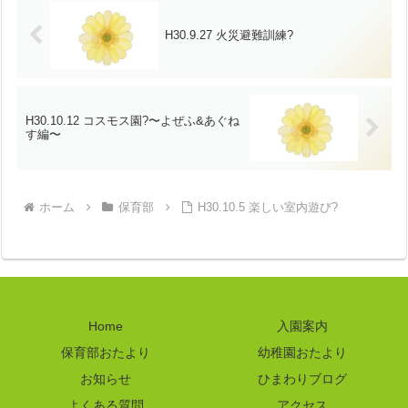
H30.9.27 火災避難訓練?
H30.10.12 コスモス園?〜よぜふ&あぐね
す編〜
ホーム
保育部
H30.10.5 楽しい室内遊び?
Home
入園案内
保育部おたより
幼稚園おたより
お知らせ
ひまわりブログ
よくある質問
アクセス