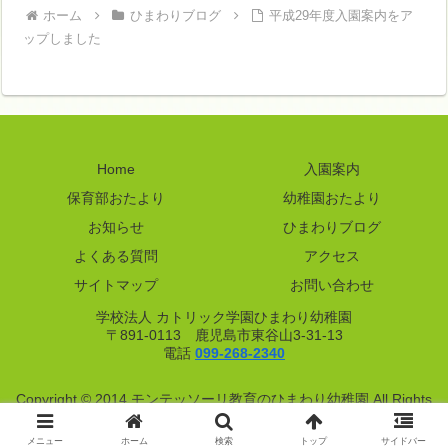
ホーム
ひまわりブログ
平成29年度入園案内をア
ップしました
Home
入園案内
保育部おたより
幼稚園おたより
お知らせ
ひまわりブログ
よくある質問
アクセス
サイトマップ
お問い合わせ
学校法人 カトリック学園ひまわり幼稚園
〒891-0113 鹿児島市東谷山3-31-13
電話
099-268-2340
Copyright © 2014 モンテッソーリ教育のひまわり幼稚園 All Rights
Reserved.
メニュー
ホーム
検索
トップ
サイドバー