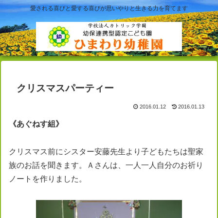
愛される喜びと愛する喜びが思いやりと生きる力を育てます
クリスマスパーティー
2016.01.12
2016.01.13
《
あぐね
す
組
》
クリスマス前にシスター安藤先生より子どもたちは聖家
族のお話を聞きます。Ａさんは、一人一人自分のお祈り
ノートを作りました。