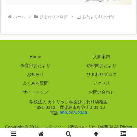
ホーム
ひまわりブログ
おたより4月6日号
Home
入園案内
保育部おたより
幼稚園おたより
お知らせ
ひまわりブログ
よくある質問
アクセス
サイトマップ
お問い合わせ
学校法人 カトリック学園ひまわり幼稚園
〒891-0113 鹿児島市東谷山3-31-13
電話
099-268-2340
Copyright © 2014 モンテッソーリ教育のひまわり幼稚園 All Rights
Reserved.