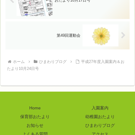
おたより10月17日号
第49回運動会
ホーム
ひまわりブログ
平成27年度入園案内＆お
たより10月24日号
Home
入園案内
保育部おたより
幼稚園おたより
お知らせ
ひまわりブログ
よくある質問
アクセス