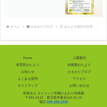
ホーム
ひまわりブログ
おたより10月17日号
Home
入園案内
保育部おたより
幼稚園おたより
お知らせ
ひまわりブログ
よくある質問
アクセス
サイトマップ
お問い合わせ
学校法人 カトリック学園ひまわり幼稚園
〒891-0113 鹿児島市東谷山3-31-13
電話
099-268-2340