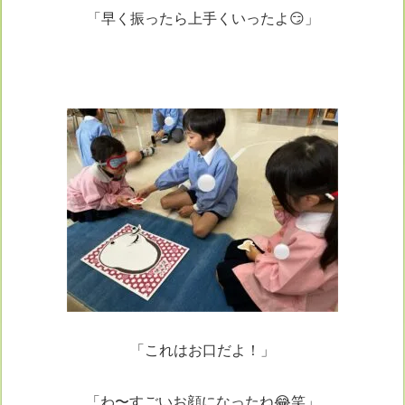
「早く振ったら上手くいったよ😏」
「これはお口だよ！」
「わ〜すごいお顔になったね😂笑」