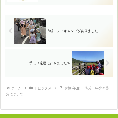
A組 デイキャンプがありました
芋ほり遠足に行きました🍠
ホーム
トピックス
令和5年度 1号児 年少々募
集について