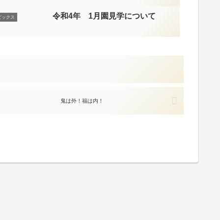
令和4年 1月園見学について
ピックス
鬼は外！福は内！