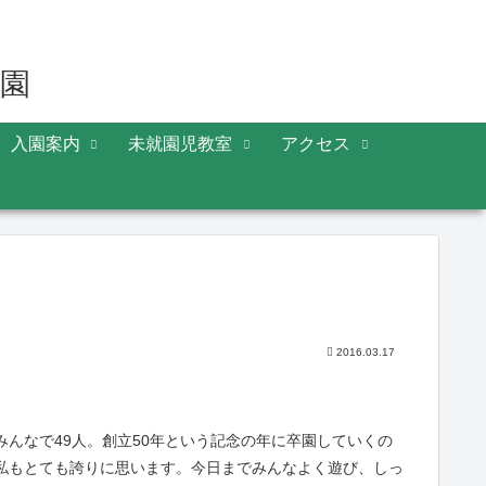
入園案内
未就園児教室
アクセス
2016.03.17
んなで49人。創立50年という記念の年に卒園していくの
私もとても誇りに思います。今日までみんなよく遊び、しっ