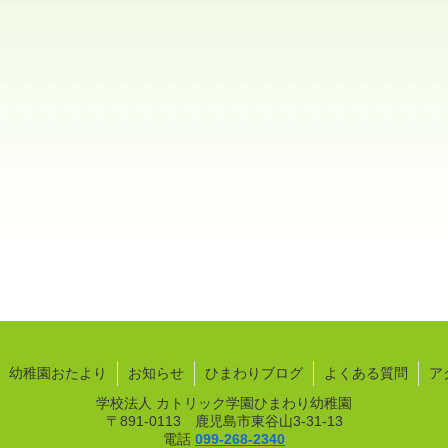
幼稚園おたより
お知らせ
ひまわりブログ
よくある質問
ア
学校法人 カトリック学園ひまわり幼稚園
〒891-0113 鹿児島市東谷山3-31-13
電話
099-268-2340