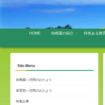
HOME
幼稚園の紹介
特色ある教
Site-Menu
幼稚園—月間のおたより
保育部—月間のおたより
特集記事