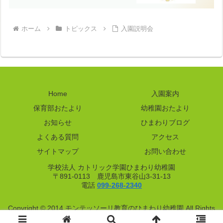
ホーム
トピックス
入園説明会
Home
入園案内
保育部おたより
幼稚園おたより
お知らせ
ひまわりブログ
よくある質問
アクセス
サイトマップ
お問い合わせ
学校法人 カトリック学園ひまわり幼稚園
〒891-0113 鹿児島市東谷山3-31-13
電話
099-268-2340
Copyright © 2014 モンテッソーリ教育のひまわり幼稚園 All Rights
Reserved.