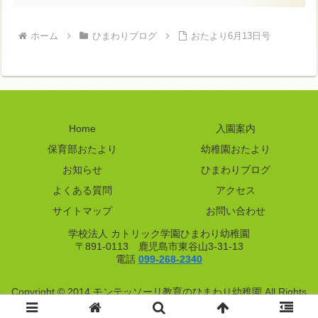
ホーム
ひまわりブログ
おたより6月13日号
Home
入園案内
保育部おたより
幼稚園おたより
お知らせ
ひまわりブログ
よくある質問
アクセス
サイトマップ
お問い合わせ
学校法人 カトリック学園ひまわり幼稚園
〒891-0113 鹿児島市東谷山3-31-13
電話
099-268-2340
Copyright © 2014 モンテッソーリ教育のひまわり幼稚園 All Rights
Reserved.